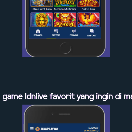
ih game Idnlive favorit yang ingin di m