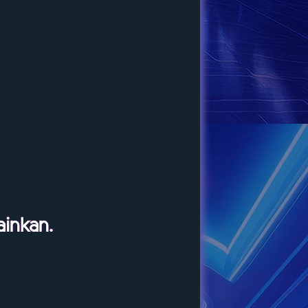
ainkan.