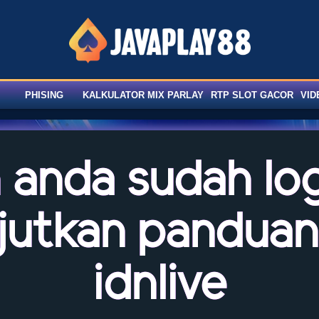
PHISING
KALKULATOR MIX PARLAY
RTP SLOT GACOR
VID
 anda sudah lo
jutkan pandua
idnlive