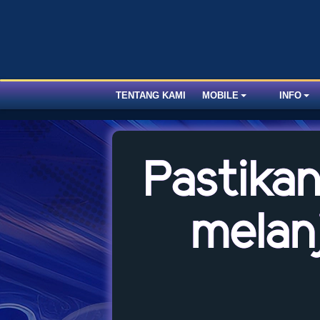
TENTANG KAMI
MOBILE
INFO
Pastikan
melan