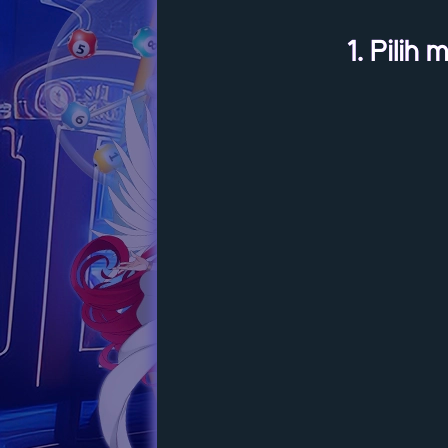
1. Pili