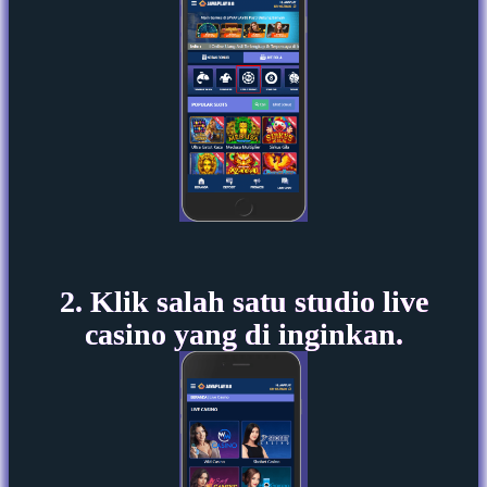
2. Klik salah satu studio live
casino yang di inginkan.