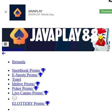
×
JAVAPLAY
Downlo
JAVAPLAY Mobile App
Masuk
Daftar
Beranda
Sportbook
Promo
E-Sports
Promo
Togel
Idnlive
Promo
Poker
Promo
Live Casino
Promo
ELOTTERY
Promo