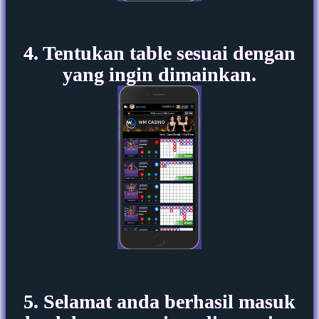
4. Tentukan table sesuai dengan
yang ingin dimainkan.
5. Selamat anda berhasil masuk