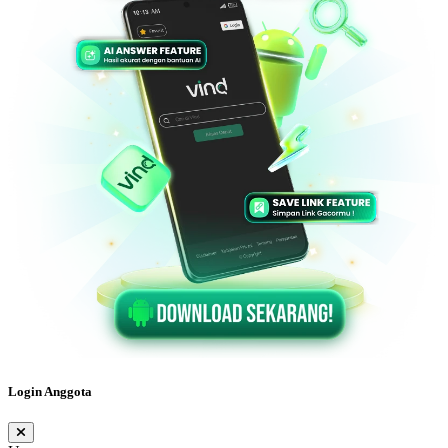
Login Anggota