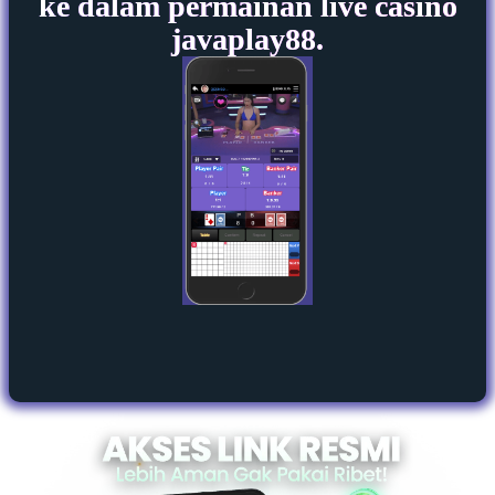
ke dalam permainan live casino
javaplay88.