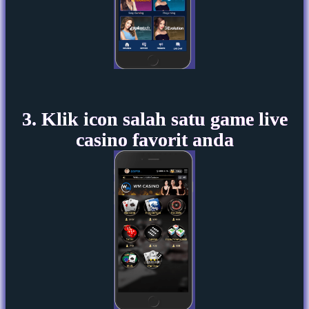
3. Klik icon salah satu game live
casino favorit anda